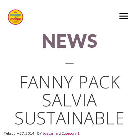
NEWS
FANNY PACK
SALVIA
SUSTAINABLE
by
February 27, 2014
bvzgame
Category 1